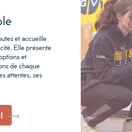
ole
outes et accueille
cité. Elle présente
options et
ions de chaque
es attentes, ses
!