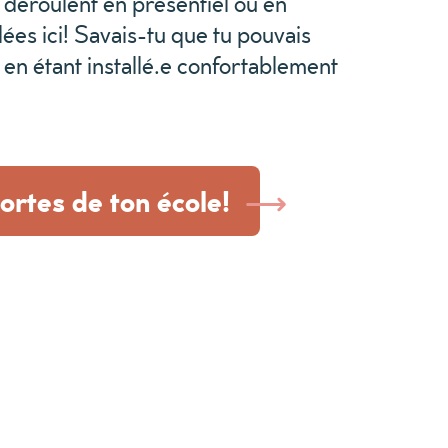
e déroulent en présentiel ou en
llées ici! Savais-tu que tu pouvais
e en étant installé.e confortablement
ortes de ton école!