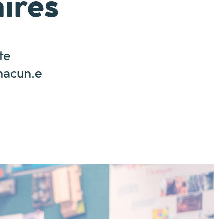
aires
te
chacun.e