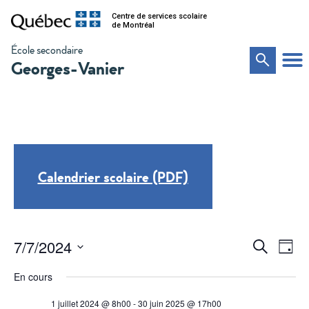
Centre de services scolaire
de Montréal
École secondaire
Georges-Vanier
Calendrier scolaire (PDF)
Na
Recher
7/7/2024
Recherche
Jour
de
Sélectionnez
et
vu
une
En cours
date.
Év
navigat
1 juillet 2024 @ 8h00
-
30 juin 2025 @ 17h00