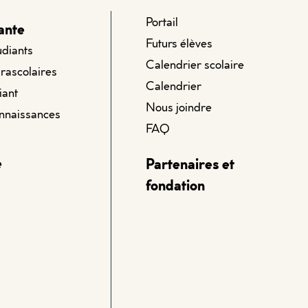
Portail
ante
Futurs élèves
udiants
Calendrier scolaire
arascolaires
Calendrier
iant
Nous joindre
onnaissances
FAQ
e
Partenaires et
fondation