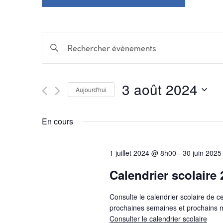
Recherche
Saisir
mot-
et
clé.
Rechercher
3 août 2024
navigation
Évènements
Aujourd'hui
par
Sélectionnez
mot-
une
de
En cours
clé.
date.
vues
1 juillet 2024 @ 8h00
-
30 juin 202
Évènements
Calendrier scolaire
Consulte le calendrier scolaire de c
prochaines semaines et prochains m
Consulter le calendrier scolaire