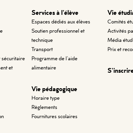
Services à l’élève
Vie étudi
Espaces dédiés aux élèves
Comités ét
le
Soutien professionnel et
Activités p
technique
Média étud
Transport
Prix et rec
t sécuritaire
Programme de l’aide
ent et
alimentaire
S’inscrir
Vie pédagogique
Horaire type
Règlements
on
Fournitures scolaires