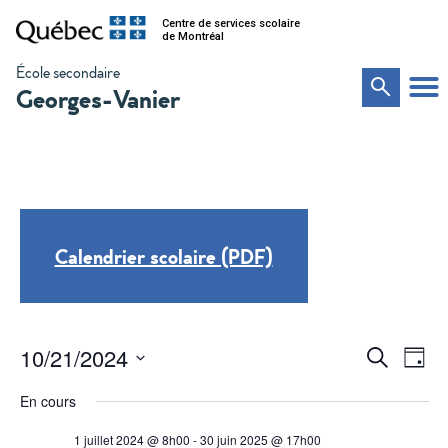
Centre de services scolaire
de Montréal
École secondaire
Georges-Vanier
Calendrier scolaire (PDF)
Na
Recher
10/21/2024
Recherche
Jour
de
Sélectionnez
et
vu
une
En cours
date.
Év
navigat
1 juillet 2024 @ 8h00
-
30 juin 2025 @ 17h00