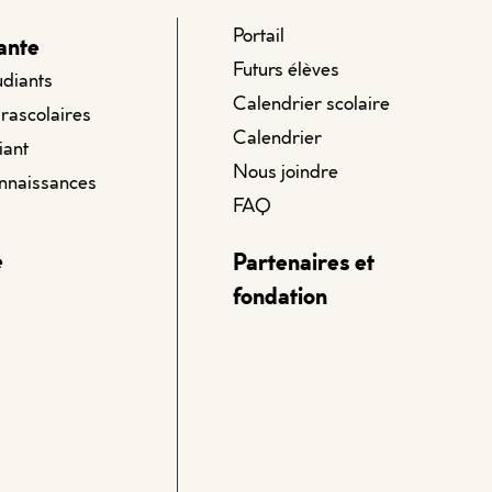
Portail
ante
Futurs élèves
udiants
Calendrier scolaire
arascolaires
Calendrier
iant
Nous joindre
onnaissances
FAQ
e
Partenaires et
fondation