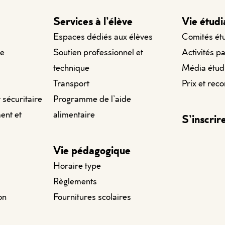
Services à l’élève
Vie étudi
Espaces dédiés aux élèves
Comités ét
le
Soutien professionnel et
Activités p
technique
Média étud
Transport
Prix et rec
t sécuritaire
Programme de l’aide
ent et
alimentaire
S’inscrir
Vie pédagogique
Horaire type
Règlements
on
Fournitures scolaires