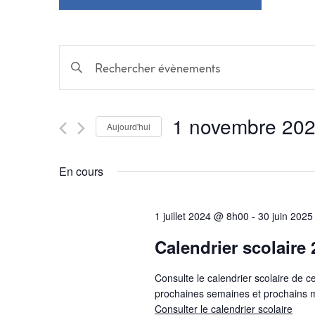
Recherche
Saisir
mot-
et
clé.
Rechercher
1 novembre 20
navigation
Évènements
Aujourd'hui
par
Sélectionnez
mot-
une
de
En cours
clé.
date.
vues
1 juillet 2024 @ 8h00
-
30 juin 202
Évènements
Calendrier scolaire
Consulte le calendrier scolaire de c
prochaines semaines et prochains m
Consulter le calendrier scolaire