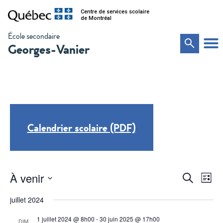
Centre de services scolaire
de Montréal
École secondaire
Georges-Vanier
Calendrier scolaire (PDF)
Na
Recher
À venir
Recherche
Liste
de
Sélectionnez
et
vu
une
juillet 2024
date.
Év
navigat
1 juillet 2024 @ 8h00
-
30 juin 2025 @ 17h00
DIM