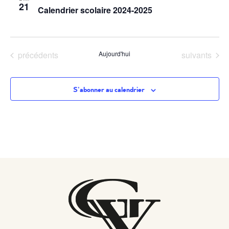
de
21
Calendrier scolaire 2024-2025
vues
Évènem
Évènements
Évènements
précédents
Aujourd'hui
suivants
S’abonner au calendrier